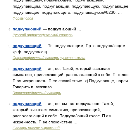
подкупающему, подкупающей, подкупающему,
подкупающим, подкупающий, подкупающую, подкупающее,
подкупающие, подкупающего, подкупающую,&#8230; …
Формы слов
подкупающий
— подкуп ающий …
4
Русский орфографический словарь
подкупающий
— Тв. подкупа/ющим, Пр. о подкупа/ющем;
5
кр.ф. подкупа/ющ …
Орфографический словарь русского языка
подкупающий
— ая, ее. Такой, который вызывает
6
симпатию, привлекающий, располагающий к себе. П. голос.
П ая искренность. П ее спокойствие. ◁ Подкупающе, нареч.
Говорить п. вежливо …
Энциклопедический словарь
подкупающий
— ая, ее. см. тж. подкупающе Такой,
7
который вызывает симпатию, привлекающий,
располагающий к себе. Подкупа/ющий голос. П ая
искренность. П ее спокойствие …
Словарь многих выражений