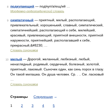
подкупающий
— под/куп/а/ющ/ий …
8
Морфемно-орфографический словарь
симпатичный
— приятный, милый, располагающий,
9
привлекательный; хорошенький, славный, симпатический,
симпатичнейший, располагающий к себе, милейший,
красивый, привлекающий, приятной внешности, приятной
наружности, приятнейший, располагавший к себе,
прекрасный,&#8230; …
Словарь синонимов
милый
— Дорогой, желанный, любезный, любый,
10
ненаглядный, родимый, сердечный, болезный, золотой,
приятный, лакомый. Сыночек один, как синь порох в глазу.
Он такой милашка. Он душа человек. Ср. . .. См. ласковый
…
Словарь синонимов
Страницы
Следующая
→
1
2
3
4
5